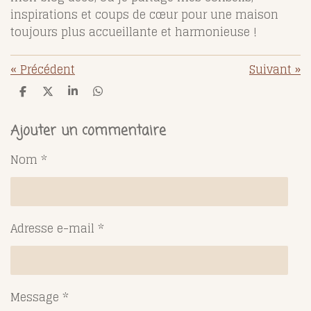
inspirations et coups de cœur pour une maison
toujours plus accueillante et harmonieuse !
«
Précédent
Suivant
»
P
P
P
P
a
a
a
a
r
r
r
r
t
t
t
t
Ajouter un commentaire
a
a
a
a
g
g
g
g
Nom *
e
e
e
e
r
r
r
r
Adresse e-mail *
Message *