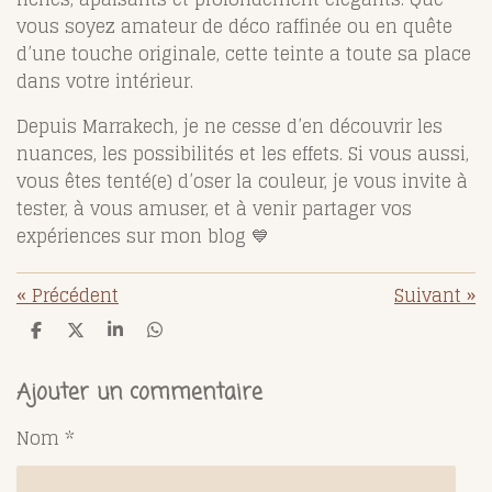
vous soyez amateur de déco raffinée ou en quête
d’une touche originale, cette teinte a toute sa place
dans votre intérieur.
Depuis Marrakech, je ne cesse d’en découvrir les
nuances, les possibilités et les effets. Si vous aussi,
vous êtes tenté(e) d’oser la couleur, je vous invite à
tester, à vous amuser, et à venir partager vos
expériences sur mon blog 💙
«
Précédent
Suivant
»
P
P
P
P
a
a
a
a
r
r
r
r
t
t
t
t
Ajouter un commentaire
a
a
a
a
g
g
g
g
Nom *
e
e
e
e
r
r
r
r