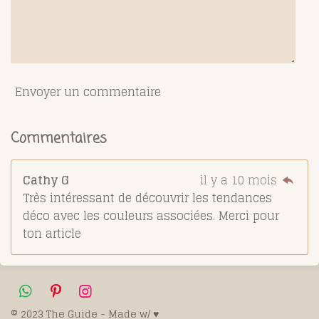
Envoyer un commentaire
Commentaires
Cathy G
il y a 10 mois
Très intéressant de découvrir les tendances
déco avec les couleurs associées. Merci pour
ton article
W
P
I
h
i
n
© 2023 The Guide - Made w/ ♥️