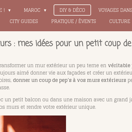
E !
MAROC
DIY & DÉCO
VOYAGES DAN
CITY GUIDES
PRATIQUE / ÉVENTS
CULTURE
urs : mes idées pour un petit coup de
transformer un mur extérieur un peu terne en
véritable
oujours aimé donner vie aux façades et créer un extérie
oires,
donner un coup de pep’s à vos murs extérieurs
pe
asse.
c un petit balcon ou dans une maison avec un grand ja
s murs et rendre votre extérieur unique.