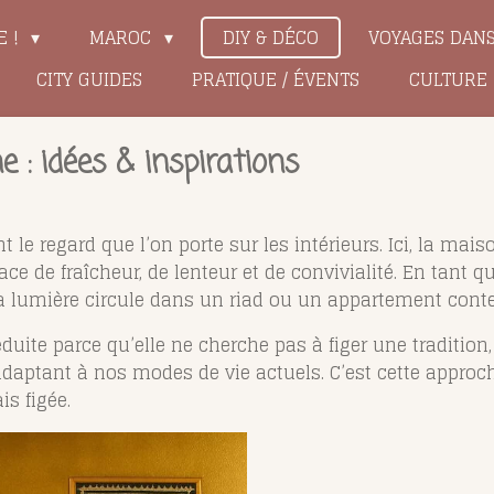
E !
MAROC
DIY & DÉCO
VOYAGES DAN
CITY GUIDES
PRATIQUE / ÉVENTS
CULTURE
: idées & inspirations
e regard que l’on porte sur les intérieurs. Ici, la mai
ace de fraîcheur, de lenteur et de convivialité. En tant qu
t la lumière circule dans un riad ou un appartement con
uite parce qu’elle ne cherche pas à figer une tradition
daptant à nos modes de vie actuels. C’est cette approc
is figée.