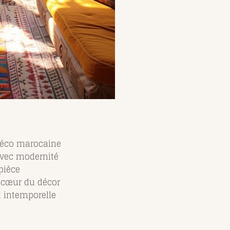
déco marocaine
 avec modernité
pièce
u cœur du décor
t intemporelle