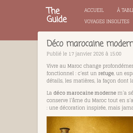
Passer
The
ACCUEIL
À TABL
au
Guide
VOYAGES INSOLITES
contenu
principal
Déco marocaine moderne 
Publié le 17 janvier 2026 à 15:00
Vivre au Maroc change profondément l
fonctionnel : c’est un
refuge
, un esp
détails, les matières, la façon don
La
déco marocaine moderne
m’a séd
conserve l’âme du Maroc tout en s’a
: une décoration inspirée, mais jama