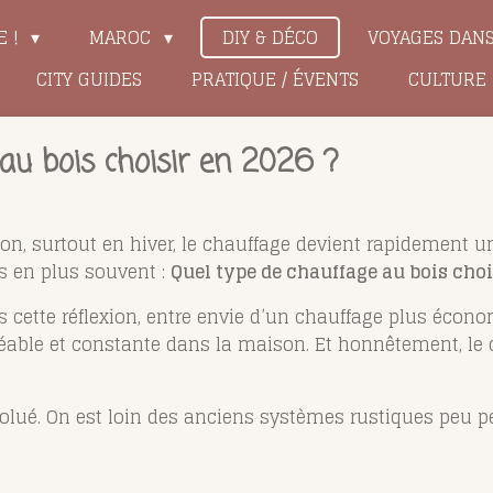
E !
MAROC
DIY & DÉCO
VOYAGES DAN
CITY GUIDES
PRATIQUE / ÉVENTS
CULTURE
au bois choisir en 2026 ?
n, surtout en hiver, le chauffage devient rapidement un 
s en plus souvent :
Quel type de chauffage au bois choi
ette réflexion, entre envie d’un chauffage plus écono
éable et constante dans la maison. Et honnêtement, le c
lué. On est loin des anciens systèmes rustiques peu pe