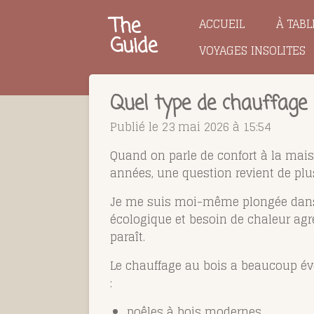
Passer
The
ACCUEIL
À TABL
au
Guide
VOYAGES INSOLITES
contenu
principal
Quel type de chauffage 
Publié le 23 mai 2026 à 15:54
Quand on parle de confort à la maiso
années, une question revient de plu
Je me suis moi-même plongée dans c
écologique et besoin de chaleur agr
paraît.
Le chauffage au bois a beaucoup évo
:
poêles à bois modernes