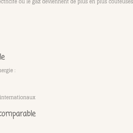
ctricité ou le gaz deviennent de plus en plus coûteuses
le
ergie :
internationaux
ncomparable