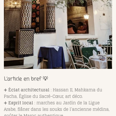
L’article en bref 💡
➕
Éclat architectural
: Hassan II, Mahkama du
Pacha, Église du Sacré-Cœur, art déco.
➕
Esprit local
: marches au Jardin de la Ligue
Arabe, flâner dans les souks de l’ancienne médina,
goûter le Maroc authentique.