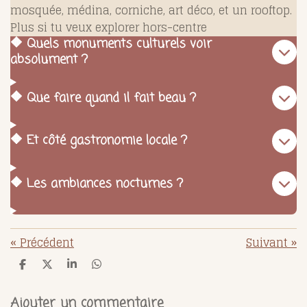
mosquée, médina, corniche, art déco, et un rooftop.
Plus si tu veux explorer hors-centre
🔶 Quels monuments culturels voir
absolument ?
🔶 Que faire quand il fait beau ?
🔶 Et côté gastronomie locale ?
🔶 Les ambiances nocturnes ?
«
Précédent
Suivant
»
P
P
P
P
a
a
a
a
r
r
r
r
t
t
t
t
Ajouter un commentaire