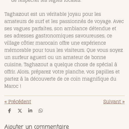
de respecter les règles locales.
Taghazout est un véritable joyau pour les
amateurs de surf et les passionnés de voyage. Avec
ses vagues parfaites, son ambiance détendue et
ses adresses gastronomiques savoureuses, ce
village côtier marocain offre une expérience
mémorable pour tous les visiteurs. Que vous soyez
un surfeur aguerri ou un amateur de bonne
cuisine, Taghazout a quelque chose de spécial à
offrir. Alors, préparez votre planche, vos papilles et
partez à la découverte de ce coin magnifique du
Maroc !
«
Précédent
Suivant
»
P
P
P
P
a
a
a
a
r
r
r
r
t
t
t
t
Ajouter un commentaire