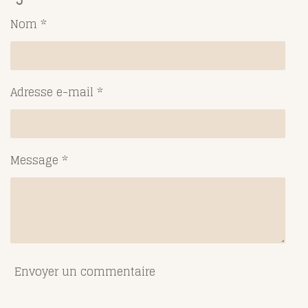
a
a
a
a
g
g
g
g
Nom *
e
e
e
e
r
r
r
r
Adresse e-mail *
Message *
Envoyer un commentaire