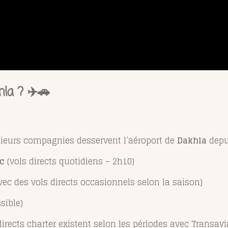
la ? ✈️🚗
usieurs compagnies desservent l’aéroport de
Dakhla
depui
oc
(vols directs quotidiens – 2h10)
ec des vols directs occasionnels selon la saison)
sible)
directs charter existent selon les périodes avec Transav