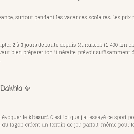
avance, surtout pendant les vacances scolaires. Les prix 
ompter
2 à 3 jours de route
depuis Marrakech (1 400 km envir
aut bien préparer ton itinéraire, prévoir suffisamment
.
à Dakhla ✨
s évoquer le
kitesurf
. C’est ici que j’ai essayé ce sport p
 du lagon créent un terrain de jeu parfait, même pour l