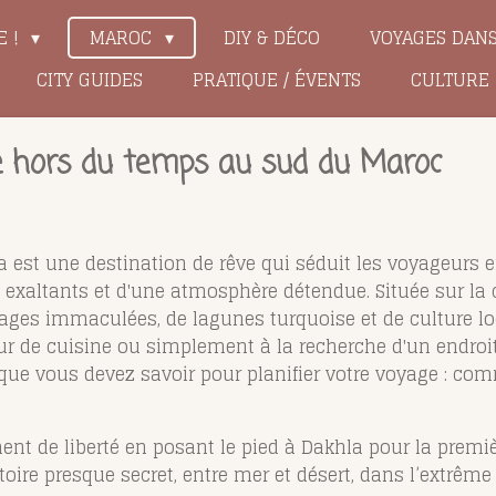
E !
MAROC
DIY & DÉCO
VOYAGES DAN
CITY GUIDES
PRATIQUE / ÉVENTS
CULTURE
e hors du temps au sud du Maroc
 est une destination de rêve qui séduit les voyageurs 
exaltants et d'une atmosphère détendue. Située sur la côt
ages immaculées, de lagunes turquoise et de culture l
ur de cuisine ou simplement à la recherche d'un endroi
e que vous devez savoir pour planifier votre voyage : com
t de liberté en posant le pied à Dakhla pour la première
toire presque secret, entre mer et désert, dans l’extrême