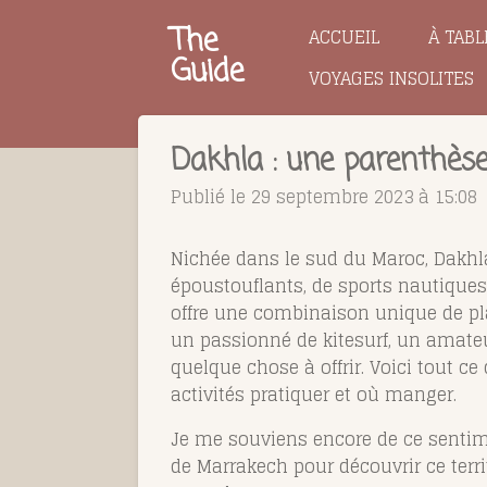
Passer
The
ACCUEIL
À TABL
au
Guide
VOYAGES INSOLITES
contenu
principal
Dakhla : une parenthès
Publié le 29 septembre 2023 à 15:08
Nichée dans le sud du Maroc, Dakhla
époustouflants, de sports nautiques 
offre une combinaison unique de pl
un passionné de kitesurf, un amate
quelque chose à offrir. Voici tout c
activités pratiquer et où manger.
Je me souviens encore de ce sentimen
de Marrakech pour découvrir ce terri