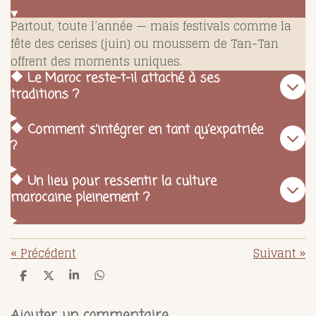
Partout, toute l’année — mais festivals comme la
fête des cerises (juin) ou moussem de Tan-Tan
offrent des moments uniques.
🔶 Le Maroc reste-t-il attaché à ses
traditions ?
🔶 Comment s’intégrer en tant qu’expatriée
?
🔶 Un lieu pour ressentir la culture
marocaine pleinement ?
«
Précédent
Suivant
»
P
P
P
P
a
a
a
a
r
r
r
r
t
t
t
t