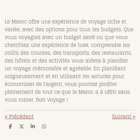
Le Maroc offre une expérience de voyage riche et
variée, avec des options pour tous les budgets. Que
vous voyagiez avec un budget serré ou que vous
cherchiez une expérience de luxe, comprendre les
coûts des courses, des transports, des restaurants,
des hôtels et des activités vous aidera à planifier
un voyage mémorable et agréable. En planifiant
soigneusement et en utilisant les astuces pour
économiser de l'argent, vous pourrez profiter
pleinement de tout ce que le Maroc a à offrir sans
vous ruiner. Bon voyage !
«
Précédent
Suivant
»
P
P
P
P
a
a
a
a
r
r
r
r