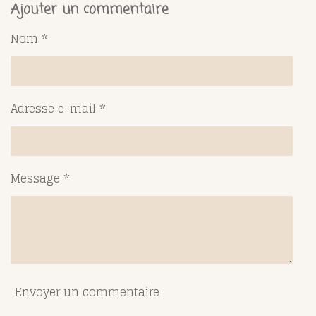
t
t
t
t
Ajouter un commentaire
a
a
a
a
g
g
g
g
Nom *
e
e
e
e
r
r
r
r
Adresse e-mail *
Message *
Envoyer un commentaire