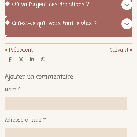
🔶 Où va l’argent des donations ?
🔶 Qu’est-ce qu’il vous faut le plus ?
«
Précédent
Suivant
»
P
P
P
P
a
a
a
a
r
r
r
r
t
t
t
t
Ajouter un commentaire
a
a
a
a
g
g
g
g
Nom *
e
e
e
e
r
r
r
r
Adresse e-mail *