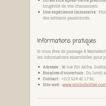
Un service après-vente premiu
longévité de vos chaussures.
Une expérience immersive
: Plo
des artisans passionnés.
Informations pratiques
Si vous êtes de passage à Marrakech 
les informations essentielles pour pla
Adresse
: 36 rue Ibn Aïcha, Guéli
Horaires d'ouverture
: Du lundi a
Contact
: +212 524 42 17 91
Site web
:
www.vincinibottier.co