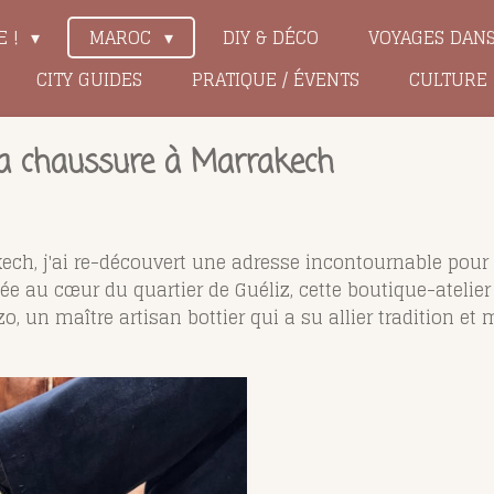
E !
MAROC
DIY & DÉCO
VOYAGES DAN
CITY GUIDES
PRATIQUE / ÉVENTS
CULTURE
 la chaussure à Marrakech
ech, j'ai re-découvert une adresse incontournable pou
hée au cœur du quartier de Guéliz, cette boutique-atelier e
, un maître artisan bottier qui a su allier tradition et