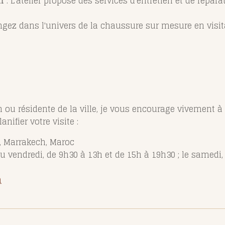
m
: L'atelier propose des services d'entretien et de réparat
ngez dans l'univers de la chaussure sur mesure en visit
ou résidente de la ville, je vous encourage vivement à 
nifier votre visite :
z, Marrakech, Maroc
u vendredi, de 9h30 à 13h et de 15h à 19h30 ; le samedi,
m