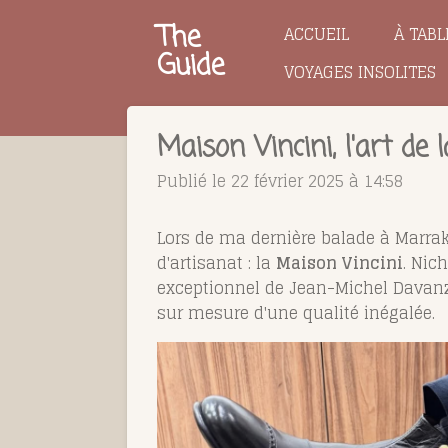
Passer
The
ACCUEIL
À TABL
au
Guide
VOYAGES INSOLITES
contenu
principal
Maison Vincini, l'art de
Publié le 22 février 2025 à 14:58
Lors de ma dernière balade à Marrak
d'artisanat : la
Maison Vincini
. Nic
exceptionnel de Jean-Michel Davanzo
sur mesure d'une qualité inégalée.