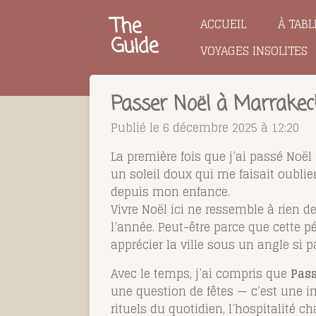
Passer
The
ACCUEIL
À TABL
au
Guide
VOYAGES INSOLITES
contenu
principal
Passer Noël à Marrakech 
Publié le 6 décembre 2025 à 12:20
La première fois que j’ai passé Noël
un soleil doux qui me faisait oublier
depuis mon enfance.
Vivre Noël ici ne ressemble à rien 
l’année. Peut-être parce que cette pé
apprécier la ville sous un angle si pa
Avec le temps, j’ai compris que
Pass
une question de fêtes — c’est une i
rituels du quotidien, l’hospitalité c