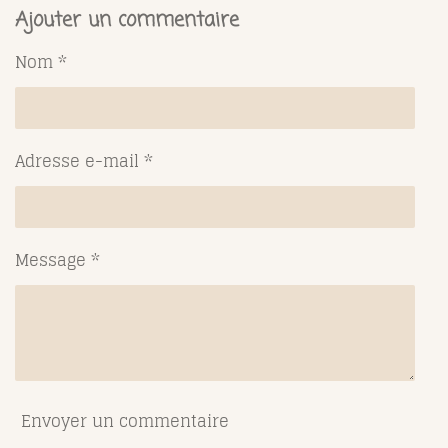
r
r
r
r
t
t
t
t
Ajouter un commentaire
a
a
a
a
g
g
g
g
Nom *
e
e
e
e
r
r
r
r
Adresse e-mail *
Message *
Envoyer un commentaire