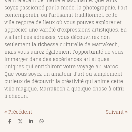
s'entrelacent de manière fascinante. Que vous
soyez passionné par la mode, la photographie, l'art
contemporain, ou l'artisanat traditionnel, cette
ville regorge de lieux où vous pouvez explorer et
apprécier une variété d'expressions artistiques. En
visitant ces adresses, vous découvrirez non
seulement la richesse culturelle de Marrakech,
mais vous aurez également l'opportunité de vous
immerger dans des expériences artistiques
uniques qui enrichiront votre voyage au Maroc.
Que vous soyez un amateur d'art ou simplement
curieux de découvrir la créativité qui anime cette
ville magique, Marrakech a quelque chose à offrir
à chacun.
«
Précédent
Suivant
»
P
P
P
P
a
a
a
a