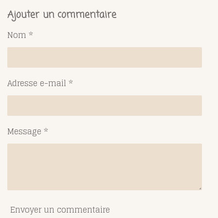
r
r
r
r
t
t
t
t
Ajouter un commentaire
a
a
a
a
g
g
g
g
Nom *
e
e
e
e
r
r
r
r
Adresse e-mail *
Message *
Envoyer un commentaire