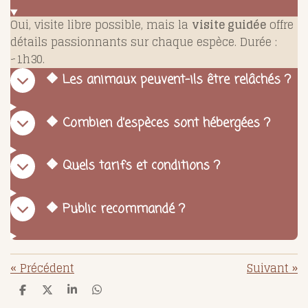
Oui, visite libre possible, mais la
visite guidée
offre
détails passionnants sur chaque espèce. Durée :
~1h30.
🔶 Les animaux peuvent-ils être relâchés ?
🔶 Combien d’espèces sont hébergées ?
🔶 Quels tarifs et conditions ?
🔶 Public recommandé ?
«
Précédent
Suivant
»
P
P
P
P
a
a
a
a