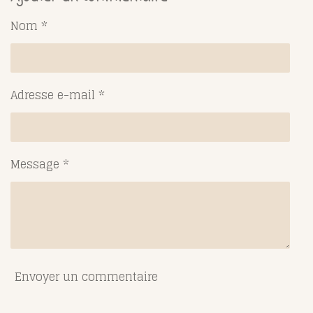
a
a
a
a
g
g
g
g
Nom *
e
e
e
e
r
r
r
r
Adresse e-mail *
Message *
Envoyer un commentaire