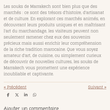
Les souks de Marrakech sont bien plus que des
marchés : ce sont des trésors d'histoire, d'artisanat
et de culture. En explorant ces marchés animés, en
découvrant leurs produits uniques et en maîtrisant
l'art du marchandage, les visiteurs peuvent non
seulement ramener chez eux des souvenirs
précieux mais aussi enrichir leur compréhension
de la riche tradition marocaine. Que vous soyez
amateur d'art, de cuisine, ou simplement curieux
de découvrir de nouvelles cultures, les souks de
Marrakech vous promettent une expérience
inoubliable et captivante.
«
Précédent
Suivant
»
P
P
P
P
a
a
a
a
r
r
r
r
t
t
t
t
Ajouter un commentaire