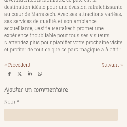
destination idéale pour une évasion rafraîchissante
au cœur de Marrakech. Avec ses attractions variées,
ses services de qualité, et son ambiance
accueillante, Oasiria Marrakech promet une
expérience inoubliable pour tous ses visiteurs.
N'attendez plus pour planifier votre prochaine visite
et profiter de tout ce que ce parc magique a à offrir.
«
Précédent
Suivant
»
P
P
P
P
a
a
a
a
r
r
r
r
t
t
t
t
Ajouter un commentaire
a
a
a
a
g
g
g
g
Nom *
e
e
e
e
r
r
r
r