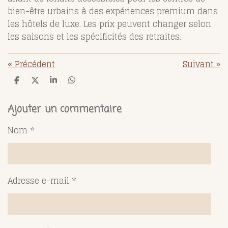
bien-être urbains à des expériences premium dans
les hôtels de luxe. Les prix peuvent changer selon
les saisons et les spécificités des retraites.
«
Précédent
Suivant
»
P
P
P
P
a
a
a
a
r
r
r
r
t
t
t
t
Ajouter un commentaire
a
a
a
a
g
g
g
g
Nom *
e
e
e
e
r
r
r
r
Adresse e-mail *