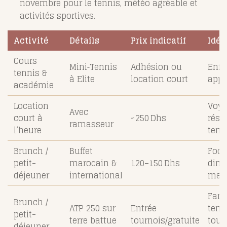
novembre pour le tennis, météo agréable et
activités sportives.
Activité
Détails
Prix indicatif
Idéa
Cours
Mini‑Tennis
Adhésion ou
Enfa
tennis &
à Elite
location court
appr
académie
Location
Voya
Avec
court à
~250 Dhs
rési
ramasseur
l’heure
temp
Brunch /
Buffet
Food
petit-
marocain &
120–150 Dhs
dim
déjeuner
international
mat
Fans
Brunch /
ATP 250 sur
Entrée
tenn
petit-
terre battue
tournois/gratuite
tour
déjeuner