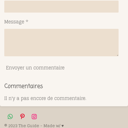
Message *
Envoyer un commentaire
Commentaires
Il n'y a pas encore de commentaire.
W
P
I
h
i
n
© 2023 The Guide - Made w/ ♥️