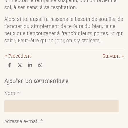
un lieu où le temps se suspend, où l’on revient à
soi, à ses sens, à sa respiration.
Alors si toi aussi tu ressens le besoin de souffler, de
t’ancrer, ou simplement de te faire du bien, je ne
peux que t’encourager à franchir leurs portes. Et qui
sait ? Peut-être qu’un jour, on s’y croisera...
«
Précédent
Suivant
»
P
P
P
P
a
a
a
a
r
r
r
r
t
t
t
t
Ajouter un commentaire
a
a
a
a
g
g
g
g
Nom *
e
e
e
e
r
r
r
r
Adresse e-mail *