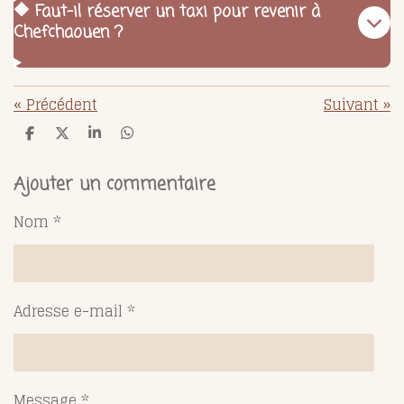
🔶 Faut-il réserver un taxi pour revenir à
Chefchaouen ?
«
Précédent
Suivant
»
P
P
P
P
a
a
a
a
r
r
r
r
t
t
t
t
Ajouter un commentaire
a
a
a
a
g
g
g
g
Nom *
e
e
e
e
r
r
r
r
Adresse e-mail *
Message *