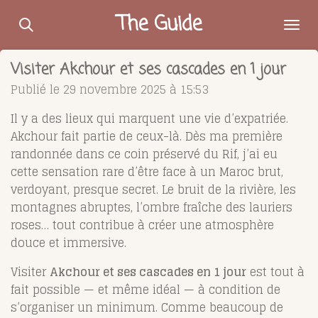
Passer
The Guide
au
contenu
Visiter Akchour et ses cascades en 1 jour
principal
Publié le 29 novembre 2025 à 15:53
Il y a des lieux qui marquent une vie d’expatriée.
Akchour fait partie de ceux-là. Dès ma première
randonnée dans ce coin préservé du Rif, j’ai eu
cette sensation rare d’être face à un Maroc brut,
verdoyant, presque secret. Le bruit de la rivière, les
montagnes abruptes, l’ombre fraîche des lauriers
roses… tout contribue à créer une atmosphère
douce et immersive.
Visiter
Akchour et ses cascades en 1 jour
est tout à
fait possible — et même idéal — à condition de
s’organiser un minimum. Comme beaucoup de