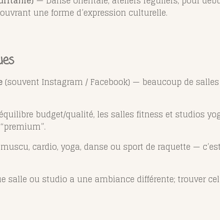
uritanie)
— Danse orientale, ateliers réguliers, pour dé
ouvrant une forme d’expression culturelle.
ues
e
(souvent Instagram / Facebook) — beaucoup de salles /
quilibre budget/qualité, les salles fitness et studios y
s “premium”.
muscu, cardio, yoga, danse ou sport de raquette — c’est
salle ou studio a une ambiance différente; trouver celu