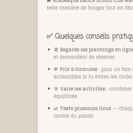
💫 Arabesque Dance Studio (rue Ma
belle manière de bouger tout en déc
✅ Quelques conseils pratiq
📆
Regarde les plannings en lign
et demandent de réserver.
💸
Prix & formules
: pour un bon é
accessibles si tu évites les club
🎯
Varie les activités
: combiner 
équilibrée.
🌿
Teste plusieurs lieux
— chaque 
moitié du plaisir.