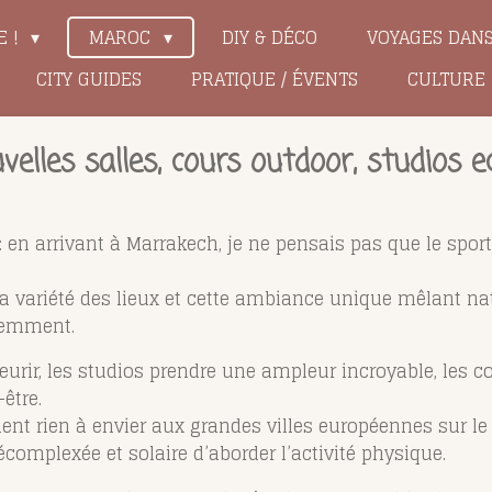
E !
MAROC
DIY & DÉCO
VOYAGES DAN
CITY GUIDES
PRATIQUE / ÉVENTS
CULTURE
elles salles, cours outdoor, studios e
 en arrivant à Marrakech, je ne pensais pas que le spor
 la variété des lieux et cette ambiance unique mêlant nat
éremment.
 fleurir, les studios prendre une ampleur incroyable, les 
être.
t rien à envier aux grandes villes européennes sur le p
complexée et solaire d’aborder l’activité physique.