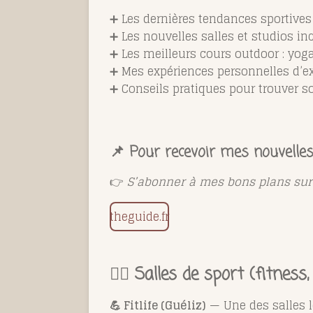
➕ Les dernières tendances sportive
➕ Les nouvelles salles et studios in
➕ Les meilleurs cours outdoor : yog
➕ Mes expériences personnelles d’ex
➕ Conseils pratiques pour trouver s
📌 Pour recevoir mes nouvelle
👉
S’abonner à mes bons plans su
theguide.fr
🏋️‍♂️ Salles de sport (fitnes
💪 Fitlife (Guéliz)
— Une des salles l