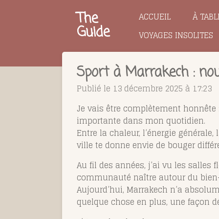
Passer
The
ACCUEIL
À TABL
au
Guide
VOYAGES INSOLITES
contenu
principal
Sport à Marrakech : nouv
Publié le 13 décembre 2025 à 17:23
Je vais être complètement honnête :
importante dans mon quotidien.
Entre la chaleur, l’énergie générale,
ville te donne envie de bouger diff
Au fil des années, j’ai vu les salles
communauté naître autour du bien-
Aujourd’hui, Marrakech n’a absolumen
quelque chose en plus, une façon dé