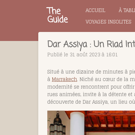
Passer
The
ACCUEIL
À TABL
au
Guide
VOYAGES INSOLITES
contenu
principal
Dar Assiya : Un Riad I
Publié le 31 août 2023 à 16:01
Situé à une dizaine de minutes à pie
à
Marrakech
.
Niché au cœur de la mé
modernité se rencontrent pour offrir
rues animées, invite à la détente e
découverte de Dar Assiya, un lieu où