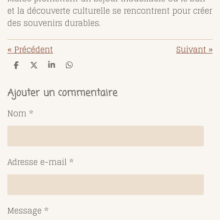
et la découverte culturelle se rencontrent pour créer
des souvenirs durables.
«
Précédent
Suivant
»
P
P
P
P
a
a
a
a
r
r
r
r
t
t
t
t
Ajouter un commentaire
a
a
a
a
g
g
g
g
Nom *
e
e
e
e
r
r
r
r
Adresse e-mail *
Message *