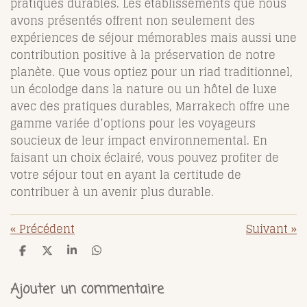
pratiques durables. Les établissements que nous
avons présentés offrent non seulement des
expériences de séjour mémorables mais aussi une
contribution positive à la préservation de notre
planète. Que vous optiez pour un riad traditionnel,
un écolodge dans la nature ou un hôtel de luxe
avec des pratiques durables, Marrakech offre une
gamme variée d’options pour les voyageurs
soucieux de leur impact environnemental. En
faisant un choix éclairé, vous pouvez profiter de
votre séjour tout en ayant la certitude de
contribuer à un avenir plus durable.
«
Précédent
Suivant
»
P
P
P
P
a
a
a
a
r
r
r
r
t
t
t
t
Ajouter un commentaire
a
a
a
a