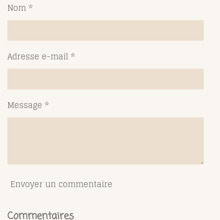
g
g
g
g
Nom *
e
e
e
e
r
r
r
r
Adresse e-mail *
Message *
Envoyer un commentaire
Commentaires