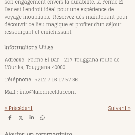
son engagement envers la durabilité, la Ferme El
Dar est l'endroit idéal pour une expérience de
voyage inoubliable. Réservez dès maintenant pour
découvrir ce lieu magique et profiter d'un séjour
ressourçant et enrichissant.
Informations Utiles
Adresse
: Ferme El Dar - 217 Touggana route de
L'Ourika, Touggana 40000
Téléphone
: +212 7 16 17 57 86
Mail
: info@lafermeeldar.com
«
Précédent
Suivant
»
P
P
P
P
a
a
a
a
r
r
r
r
t
t
t
t