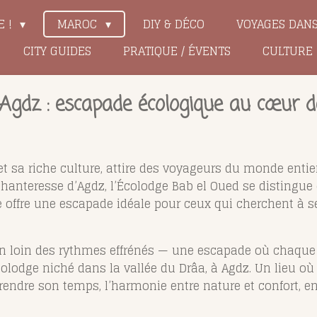
E !
MAROC
DIY & DÉCO
VOYAGES DAN
CITY GUIDES
PRATIQUE / ÉVENTS
CULTURE
Agdz : escapade écologique au cœur de
t sa riche culture, attire des voyageurs du monde entie
enchanteresse d’Agdz, l’Écolodge Bab el Oued se disting
e offre une escapade idéale pour ceux qui cherchent à s
ion loin des rythmes effrénés — une escapade où chaque r
colodge niché dans la vallée du Drâa, à Agdz. Un lieu où
 prendre son temps, l’harmonie entre nature et confort, e