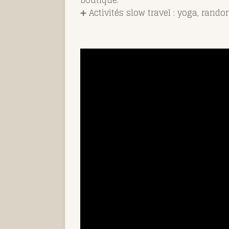
boutique.
➕ Activités slow travel : yoga, rand