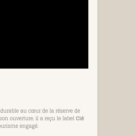
durable au cœur de la réserve de
n ouverture, il a reçu le label
Clé
tourisme engagé.