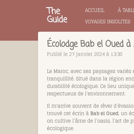
Passer
The
ACCUEIL
À TABL
au
Guide
VOYAGES INSOLITES
contenu
principal
Écolodge Bab el Oued à 
Publié le 27 janvier 2024 à 13:30
Le Maroc, avec ses paysages variés e
tranquillité. Situé dans la région 
durabilité écologique. Ce lieu uniqu
respectueux de l’environnement.
Il m'arrive souvent de rêver d’évas
trouvé cet écrin à
Bab el Oued
, un é
on cultive l’âme de l’oasis, l’art de
écologique.