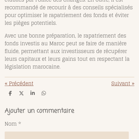
recommandé de recourir à des conseils spécialisés
pour optimiser le rapatriement des fonds et éviter
les pièges potentiels.
Avec une bonne préparation, le rapatriement des
fonds investis au Maroc peut se faire de manière
fluide, permettant aux investisseurs de récupérer
leurs capitaux et leurs gains tout en respectant la
législation marocaine.
«
Précédent
Suivant
»
P
P
P
P
a
a
a
a
r
r
r
r
t
t
t
t
Ajouter un commentaire
a
a
a
a
g
g
g
g
Nom *
e
e
e
e
r
r
r
r