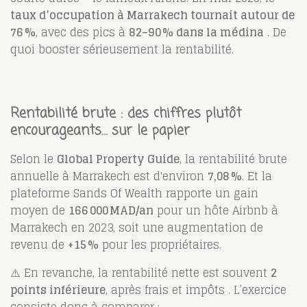
taux d’occupation à Marrakech tournait autour de
76 %
, avec des pics à
82–90 % dans la médina
.
De
quoi booster sérieusement la rentabilité.
Rentabilité brute : des chiffres plutôt
encourageants… sur le papier
Selon le
Global Property Guide
, la rentabilité brute
annuelle à Marrakech est d'environ
7,08 %
.
Et la
plateforme Sands Of Wealth rapporte un gain
moyen de
166 000 MAD/an
pour un hôte Airbnb à
Marrakech en 2023, soit une augmentation de
revenu de
+15 %
pour les propriétaires.
⚠️ En revanche, la rentabilité nette est souvent
2
points inférieure
, après frais et impôts
.
L’exercice
consiste donc à comparer :