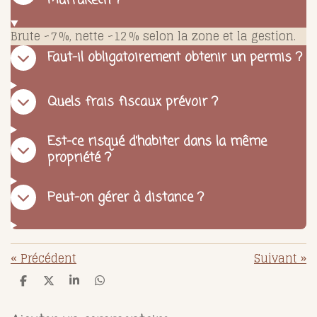
Brute ~7 %, nette ~12 % selon la zone et la gestion.
Faut-il obligatoirement obtenir un permis ?
Quels frais fiscaux prévoir ?
Est-ce risqué d’habiter dans la même
propriété ?
Peut-on gérer à distance ?
«
Précédent
Suivant
»
P
P
P
P
a
a
a
a
r
r
r
r