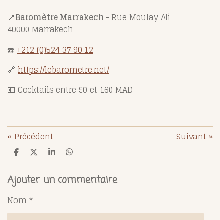
📍
Baromètre Marrakech -
Rue Moulay Ali
40000 Marrakech
☎️
+212 (0)524 37 90 12
🔗
https://lebarometre.net/
💶 Cocktails entre 90 et 160 MAD
«
Précédent
Suivant
»
P
P
P
P
a
a
a
a
r
r
r
r
t
t
t
t
Ajouter un commentaire
a
a
a
a
g
g
g
g
Nom *
e
e
e
e
r
r
r
r