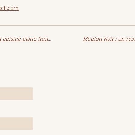
ech.com
La Paillotte, ambiance coloniale et cuisine bistro française à Marrakech