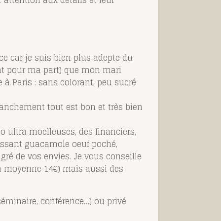
 attention aux détails et leur
e car je suis bien plus adepte du
ssant pour ma part) que mon mari
 à Paris : sans colorant, peu sucré
 franchement tout est bon et très bien
o ultra moelleuses, des financiers,
oissant guacamole oeuf poché,
 gré de vos envies.
Je vous conseille
 (en moyenne 14€) mais aussi des
séminaire, conférence…) ou privé