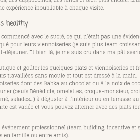
os, des cappuccinos, des lattes et bien plus encore. Leur
ne expérience inoubliable à chaque visite.
is healthy
commencé avec le sucré, ce qui n’était pas une évidenc
e craqué pour leurs viennoiseries (je suis plus team croi
t-déjeuner. Et bien là, je me suis cru dans ma pâtisserie
boutique et goûter les quelques plats et viennoiseries et
leurs travaillées sans moule et tout est dressé à la main.
noiseries dont des Babka au chocolat ou à la noix de coc
jeuner (oeufs Bénédicte, omelettes, croque-monsieur, cr
é, salades…) à déguster à l’intérieur ou en terrasse au
carte est variée et vous pouvez alterner avec des plats
ut événement professionnel (team building, incentive et 
s en famille ou entre amis).