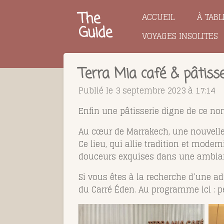
Passer
The
ACCUEIL
À TABL
au
Guide
VOYAGES INSOLITES
contenu
principal
Terra Mia café & pâtisser
Publié le 3 septembre 2023 à 17:14
Enfin une pâtisserie digne de ce no
Au cœur de Marrakech, une nouvelle a
Ce lieu, qui allie tradition et mod
douceurs exquises dans une ambianc
Si vous êtes à la recherche d’une ad
du Carré Éden. Au programme ici : 