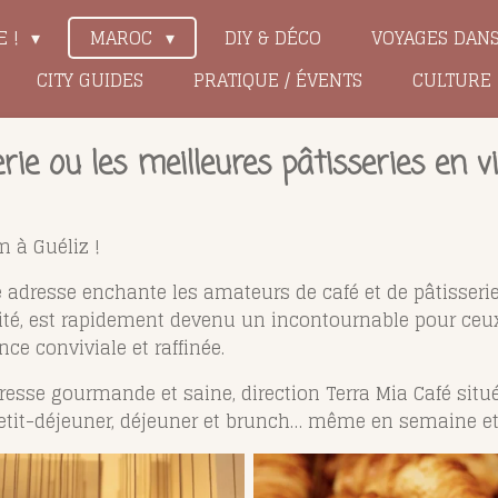
E !
MAROC
DIY & DÉCO
VOYAGES DAN
CITY GUIDES
PRATIQUE / ÉVENTS
CULTURE
ie ou les meilleures pâtisseries en vi
m à Guéliz !
dresse enchante les amateurs de café et de pâtisseries 
ernité, est rapidement devenu un incontournable pour ce
e conviviale et raffinée.
resse gourmande et saine, direction Terra Mia Café situé
petit-déjeuner, déjeuner et brunch… même en semaine et