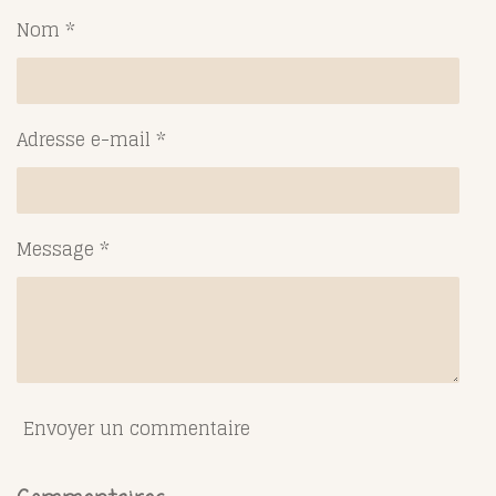
g
g
g
g
Nom *
e
e
e
e
r
r
r
r
Adresse e-mail *
Message *
Envoyer un commentaire