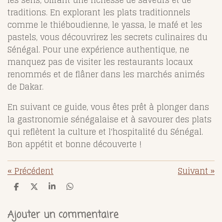
les sens, offrant une richesse de saveurs et de
traditions. En explorant les plats traditionnels
comme le thiéboudienne, le yassa, le mafé et les
pastels, vous découvrirez les secrets culinaires du
Sénégal. Pour une expérience authentique, ne
manquez pas de visiter les restaurants locaux
renommés et de flâner dans les marchés animés
de Dakar.
En suivant ce guide, vous êtes prêt à plonger dans
la gastronomie sénégalaise et à savourer des plats
qui reflètent la culture et l'hospitalité du Sénégal.
Bon appétit et bonne découverte !
«
Précédent
Suivant
»
P
P
P
P
a
a
a
a
r
r
r
r
t
t
t
t
Ajouter un commentaire
a
a
a
a