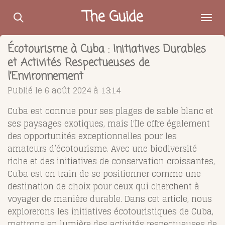
Passer
The Guide
au
contenu
Écotourisme à Cuba : Initiatives Durables
principal
et Activités Respectueuses de
l’Environnement
Publié le 6 août 2024 à 13:14
Cuba est connue pour ses plages de sable blanc et
ses paysages exotiques, mais l'île offre également
des opportunités exceptionnelles pour les
amateurs d’écotourisme. Avec une biodiversité
riche et des initiatives de conservation croissantes,
Cuba est en train de se positionner comme une
destination de choix pour ceux qui cherchent à
voyager de manière durable. Dans cet article, nous
explorerons les initiatives écotouristiques de Cuba,
mettrons en lumière des activités respectueuses de