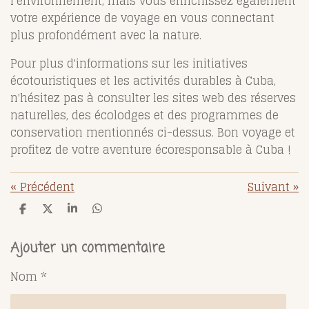
l’environnement, mais vous enrichissez également
votre expérience de voyage en vous connectant
plus profondément avec la nature.
Pour plus d'informations sur les initiatives
écotouristiques et les activités durables à Cuba,
n'hésitez pas à consulter les sites web des réserves
naturelles, des écolodges et des programmes de
conservation mentionnés ci-dessus. Bon voyage et
profitez de votre aventure écoresponsable à Cuba !
«
Précédent
Suivant
»
P
P
P
P
a
a
a
a
r
r
r
r
t
t
t
t
Ajouter un commentaire
a
a
a
a
g
g
g
g
Nom *
e
e
e
e
r
r
r
r