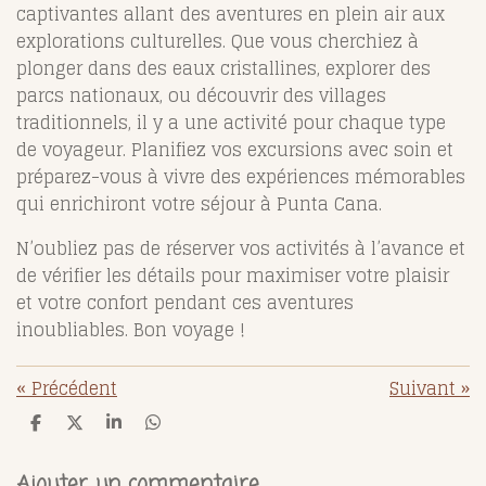
captivantes allant des aventures en plein air aux
explorations culturelles. Que vous cherchiez à
plonger dans des eaux cristallines, explorer des
parcs nationaux, ou découvrir des villages
traditionnels, il y a une activité pour chaque type
de voyageur. Planifiez vos excursions avec soin et
préparez-vous à vivre des expériences mémorables
qui enrichiront votre séjour à Punta Cana.
N’oubliez pas de réserver vos activités à l’avance et
de vérifier les détails pour maximiser votre plaisir
et votre confort pendant ces aventures
inoubliables. Bon voyage !
«
Précédent
Suivant
»
P
P
P
P
a
a
a
a
r
r
r
r
t
t
t
t
Ajouter un commentaire