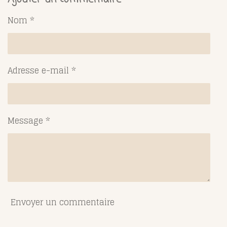
a
a
a
a
g
g
g
g
Nom *
e
e
e
e
r
r
r
r
Adresse e-mail *
Message *
Envoyer un commentaire