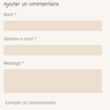
t
t
t
t
Ajouter un commentaire
a
a
a
a
g
g
g
g
Nom *
e
e
e
e
r
r
r
r
Adresse e-mail *
Message *
Envoyer un commentaire