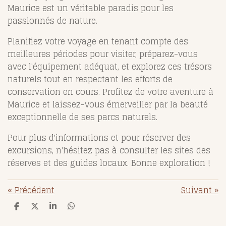
Maurice est un véritable paradis pour les
passionnés de nature.
Planifiez votre voyage en tenant compte des
meilleures périodes pour visiter, préparez-vous
avec l'équipement adéquat, et explorez ces trésors
naturels tout en respectant les efforts de
conservation en cours. Profitez de votre aventure à
Maurice et laissez-vous émerveiller par la beauté
exceptionnelle de ses parcs naturels.
Pour plus d'informations et pour réserver des
excursions, n'hésitez pas à consulter les sites des
réserves et des guides locaux. Bonne exploration !
«
Précédent
Suivant
»
P
P
P
P
a
a
a
a
r
r
r
r