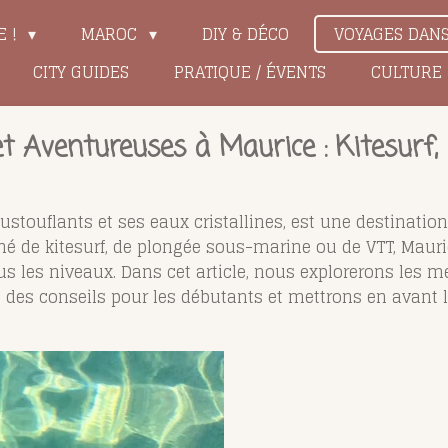
E !
MAROC
DIY & DÉCO
VOYAGES DAN
CITY GUIDES
PRATIQUE / ÉVENTS
CULTURE
et Aventureuses à Maurice : Kitesurf,
ustouflants et ses eaux cristallines, est une destinatio
né de kitesurf, de plongée sous-marine ou de VTT, Mau
s les niveaux. Dans cet article, nous explorerons les me
ns des conseils pour les débutants et mettrons en avant