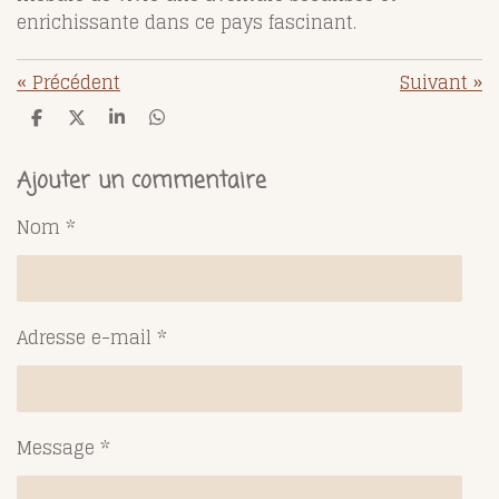
enrichissante dans ce pays fascinant.
«
Précédent
Suivant
»
P
P
P
P
a
a
a
a
r
r
r
r
t
t
t
t
Ajouter un commentaire
a
a
a
a
g
g
g
g
Nom *
e
e
e
e
r
r
r
r
Adresse e-mail *
Message *