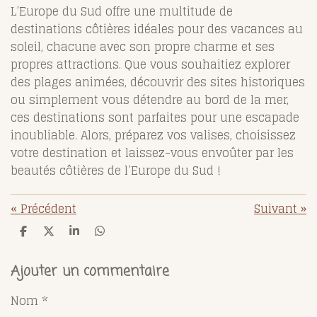
L’Europe du Sud offre une multitude de
destinations côtières idéales pour des vacances au
soleil, chacune avec son propre charme et ses
propres attractions. Que vous souhaitiez explorer
des plages animées, découvrir des sites historiques
ou simplement vous détendre au bord de la mer,
ces destinations sont parfaites pour une escapade
inoubliable. Alors, préparez vos valises, choisissez
votre destination et laissez-vous envoûter par les
beautés côtières de l’Europe du Sud !
«
Précédent
Suivant
»
P
P
P
P
a
a
a
a
r
r
r
r
t
t
t
t
Ajouter un commentaire
a
a
a
a
g
g
g
g
Nom *
e
e
e
e
r
r
r
r