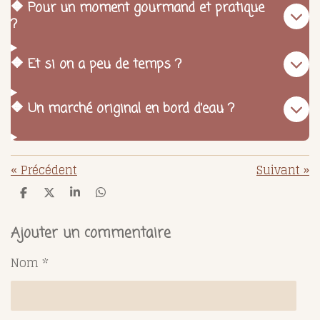
🔶 Pour un moment gourmand et pratique
?
🔶 Et si on a peu de temps ?
🔶 Un marché original en bord d’eau ?
«
Précédent
Suivant
»
P
P
P
P
a
a
a
a
r
r
r
r
t
t
t
t
Ajouter un commentaire
a
a
a
a
g
g
g
g
Nom *
e
e
e
e
r
r
r
r