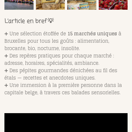
L’article en bref 💡
➕ Une sélection étoffée de
15 marchés uniques
à
Bruxelles pour tous les goûts : alimentation,
brocante, bio, nocturne, insolite.
➕ Des repères pratiques pour chaque marché :
adresse, horaires, spécialités, ambiance.
➕ Des pépites gourmandes dénichées au fil des
étals — recettes et anecdotes uniques.
➕ Une immersion à la première personne dans la
capitale belge, à travers ces balades sensorielles.