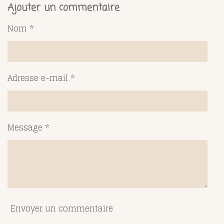
t
t
t
t
Ajouter un commentaire
a
a
a
a
g
g
g
g
Nom *
e
e
e
e
r
r
r
r
Adresse e-mail *
Message *
Envoyer un commentaire