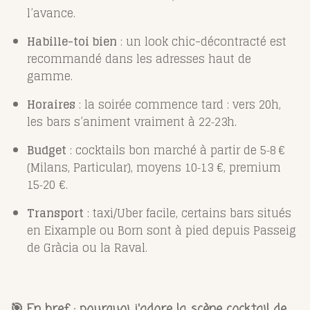
l’avance.
Habille-toi bien
: un look chic-décontracté est
recommandé dans les adresses haut de
gamme.
Horaires
: la soirée commence tard : vers 20h,
les bars s’animent vraiment à 22‑23h.
Budget
: cocktails bon marché à partir de 5‑8 €
(Milans, Particular), moyens 10‑13 €, premium
15‑20 €.
Transport
: taxi/Uber facile, certains bars situés
en Eixample ou Born sont à pied depuis Passeig
de Gràcia ou la Raval.
🎯 En bref : pourquoi j'adore la scène cocktail de