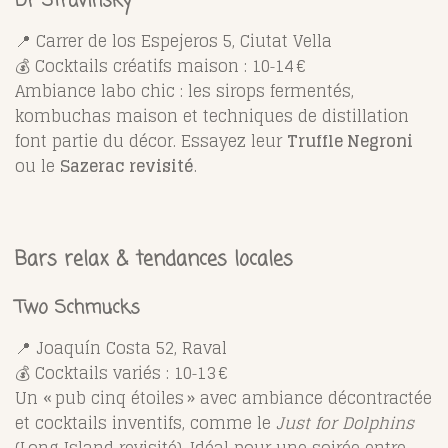
Dr Stravinsky
📍 Carrer de los Espejeros 5, Ciutat Vella
💰 Cocktails créatifs maison : 10‑14 €
Ambiance labo chic : les sirops fermentés,
kombuchas maison et techniques de distillation
font partie du décor. Essayez leur
Truffle Negroni
ou le
Sazerac revisité
.
Bars relax & tendances locales
Two Schmucks
📍 Joaquín Costa 52, Raval
💰 Cocktails variés : 10‑13 €
Un « pub cinq étoiles » avec ambiance décontractée
et cocktails inventifs, comme le
Just for Dolphins
(Long Island revisité). Idéal pour une soirée entre