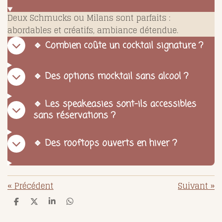
Deux Schmucks ou Milans sont parfaits :
abordables et créatifs, ambiance détendue.
🔹 Combien coûte un cocktail signature ?
🔹 Des options mocktail sans alcool ?
🔹 Les speakeasies sont-ils accessibles
sans réservations ?
🔹 Des rooftops ouverts en hiver ?
«
Précédent
Suivant
»
P
P
P
P
a
a
a
a
r
r
r
r