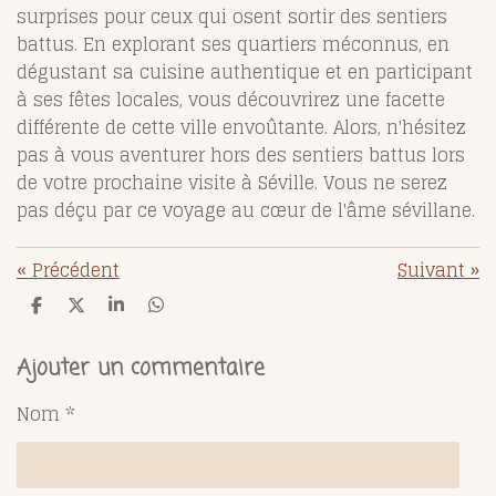
surprises pour ceux qui osent sortir des sentiers
battus. En explorant ses quartiers méconnus, en
dégustant sa cuisine authentique et en participant
à ses fêtes locales, vous découvrirez une facette
différente de cette ville envoûtante. Alors, n'hésitez
pas à vous aventurer hors des sentiers battus lors
de votre prochaine visite à Séville. Vous ne serez
pas déçu par ce voyage au cœur de l'âme sévillane.
«
Précédent
Suivant
»
P
P
P
P
a
a
a
a
r
r
r
r
t
t
t
t
Ajouter un commentaire
a
a
a
a
g
g
g
g
Nom *
e
e
e
e
r
r
r
r