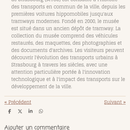
des transports en commun de la ville, depuis les
premières voitures hippomobiles jusqu'aux
tramways modernes. Fondé en 2000, le musée
est situé dans un ancien dépôt de tramway. La
collection du musée comprend des véhicules
restaurés, des maquettes, des photographies et
des documents d'archives. Les visiteurs peuvent
découvrir l'évolution des transports urbains à
Strasbourg à travers les siècles, avec une
attention particulière portée à l'innovation
technologique et à l'impact des transports sur le
développement de la ville.
«
Précédent
Suivant
»
P
P
P
P
a
a
a
a
r
r
r
r
t
t
t
t
Ajouter un commentaire