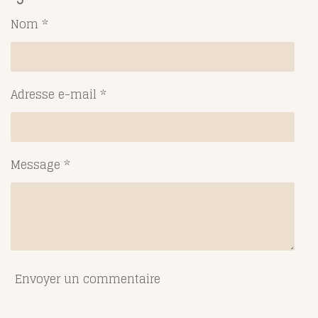
a
a
a
a
g
g
g
g
Nom *
e
e
e
e
r
r
r
r
Adresse e-mail *
Message *
Envoyer un commentaire