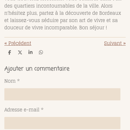
des quartiers incontournables de la ville. Alors
n'hésitez plus, partez à la découverte de Bordeaux
et laissez-vous séduire par son art de vivre et sa
douceur de vivre incomparable. Bon séjour !
«
Précédent
Suivant
»
P
P
P
P
a
a
a
a
r
r
r
r
t
t
t
t
Ajouter un commentaire
a
a
a
a
g
g
g
g
Nom *
e
e
e
e
r
r
r
r
Adresse e-mail *