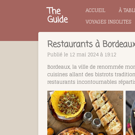
Passer
The
ACCUEIL
À TABL
au
Guide
VOYAGES INSOLITES
contenu
principal
Restaurants à Bordeaux
Publié le 12 mai 2024 à 19:12
Bordeaux, la ville de renommée mond
cuisines allant des bistrots tradit
restaurants incontournables répartis 