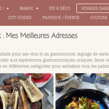
E !
MAROC
DIY & DÉCO
VOYAGES DAN
CITY GUIDES
PRATIQUE / ÉVENTS
CULTURE
 : Mes Meilleures Adresses
iale pour ses vins et sa gastronomie, regorge de restau
ionnels aux expériences gastronomiques uniques. Dans c
en différentes catégories pour satisfaire tous les palais