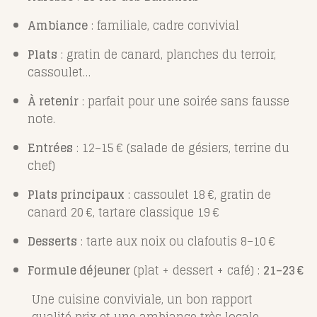
Ambiance
: familiale, cadre convivial
Plats
: gratin de canard, planches du terroir,
cassoulet…
À retenir
: parfait pour une soirée sans fausse
note.
Entrées
: 12–15 € (salade de gésiers, terrine du
chef)
Plats principaux
: cassoulet 18 €, gratin de
canard 20 €, tartare classique 19 €
Desserts
: tarte aux noix ou clafoutis 8–10 €
Formule déjeuner
(plat + dessert + café) :
21–23 €
Une cuisine conviviale, un bon rapport
qualité‑prix et une ambiance très locale.