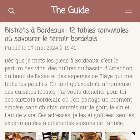
Passer
The Guide
au
contenu
Bistrots à Bordeaux : 12 tables conviviales
principal
où savourer le terroir bordelais
Publié le 17 mai 2024 à 19:41
Dès que je mets les pieds à Bordeaux, c’est le
parfum des vins, des huîtres du bassin d’Arcachon,
du bœuf de Bazas et des asperges de Blaye qui me
titille les papilles. En tant qu’expatriée amoureuse
des cuisines locales, j’ai voulu dénicher pour toi
des
bistrots bordelais
où l’on partage un moment
sincère, sans chichis, centrés sur le goût, le vin et
l’art de vivre. Ces adresses, je les ai goûtées, senties,
expérimentées à différentes saisons de l’année.