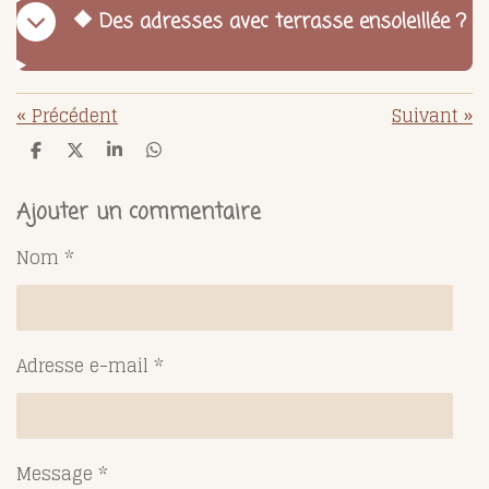
🔶 Des adresses avec terrasse ensoleillée ?
«
Précédent
Suivant
»
P
P
P
P
a
a
a
a
r
r
r
r
t
t
t
t
Ajouter un commentaire
a
a
a
a
g
g
g
g
Nom *
e
e
e
e
r
r
r
r
Adresse e-mail *
Message *