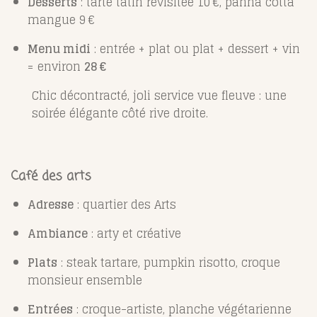
Desserts
: tarte tatin revisitée 10 €, panna cotta
mangue 9 €
Menu midi
: entrée + plat ou plat + dessert + vin
= environ
28 €
Chic décontracté, joli service vue fleuve : une
soirée élégante côté rive droite.
Café des arts
Adresse
: quartier des Arts
Ambiance
: arty et créative
Plats
: steak tartare, pumpkin risotto, croque
monsieur ensemble
Entrées
: croque-artiste, planche végétarienne