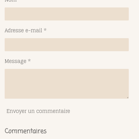
e
e
e
e
r
r
r
r
Adresse e-mail *
Message *
Envoyer un commentaire
Commentaires