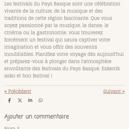
Les festivals du Pays Basque sont une célébration
vivante de la culture, de la musique et des
traditions de cette région fascinante. Que vous
soyez passionné par la musique, la danse, le
cinéma ou la gastronomie, vous trouverez
forcément un festival qui saura captiver votre
imagination et vous offrir des souvenirs
inoubliables. Planifiez votre voyage dès aujourd'hui
et préparez-vous à plonger dans l'atmosphère
envoûtante des festivals du Pays Basque. Eskerrik
asko et bon festival !
«
Précédent
Suivant
»
P
P
P
P
a
a
a
a
r
r
r
r
t
t
t
t
Ajouter un commentaire
a
a
a
a
g
g
g
g
Nom *