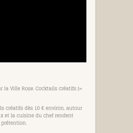
a Ville Rose. Cocktails créatifs (≈
ls créatifs dès 10 € environ, autour
ux et la cuisine du chef rendent
prétention.