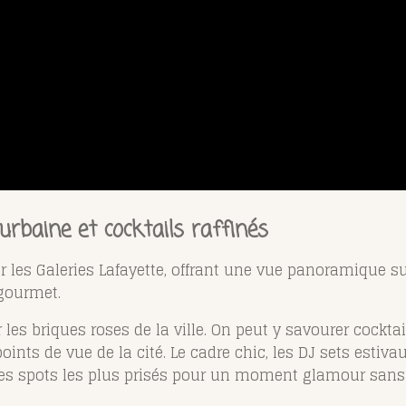
urbaine et cocktails raffinés
es Galeries Lafayette, offrant une vue panoramique sur l
 gourmet.
 les briques roses de la ville. On peut y savourer cocktai
oints de vue de la cité. Le cadre chic, les DJ sets estiva
 des spots les plus prisés pour un moment glamour sans 