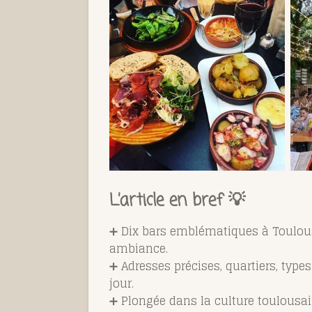
L’article en bref 💡
➕ Dix bars emblématiques à Toulouse
ambiance.
➕ Adresses précises, quartiers, type
jour.
➕ Plongée dans la culture toulousaine