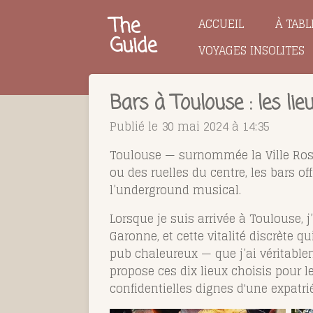
Passer
The
ACCUEIL
À TABL
au
Guide
VOYAGES INSOLITES
contenu
principal
Bars à Toulouse : les li
Publié le 30 mai 2024 à 14:35
Toulouse — surnommée la Ville Rose —
ou des ruelles du centre, les bars o
l’underground musical.
Lorsque je suis arrivée à Toulouse, j
Garonne, et cette vitalité discrète qu
pub chaleureux — que j’ai véritablem
propose ces dix lieux choisis pour le
confidentielles dignes d'une expatr