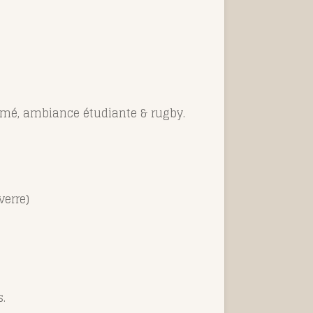
nimé, ambiance étudiante & rugby.
verre)
s.