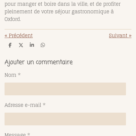
pour manger et boire dans la ville, et de profiter
pleinement d
e votre séjour gastronomique à
Oxford.
«
Précédent
Suivant
»
P
P
P
P
a
a
a
a
r
r
r
r
t
t
t
t
Ajouter un commentaire
a
a
a
a
g
g
g
g
Nom *
e
e
e
e
r
r
r
r
Adresse e-mail *
Message *