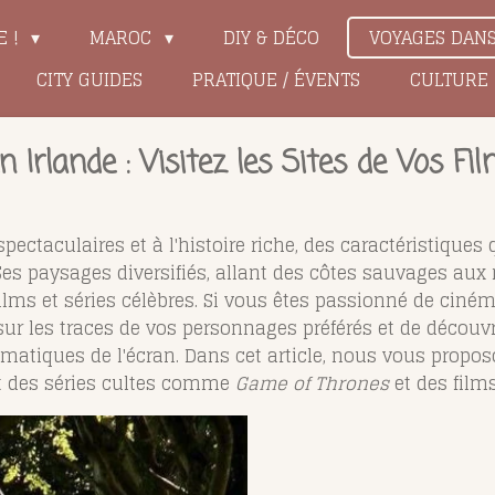
E !
MAROC
DIY & DÉCO
VOYAGES DAN
CITY GUIDES
PRATIQUE / ÉVENTS
CULTURE
 Irlande : Visitez les Sites de Vos Fi
ectaculaires et à l'histoire riche, des caractéristiques 
 Ses paysages diversifiés, allant des côtes sauvages au
lms et séries célèbres. Si vous êtes passionné de cinéma
ur les traces de vos personnages préférés et de découvri
matiques de l'écran. Dans cet article, nous vous propo
t des séries cultes comme
Game of Thrones
et des film