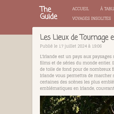
Passer
The
ACCUEIL
À TABL
au
Guide
VOYAGES INSOLITES
contenu
principal
Les Lieux de Tournage en
Publié le 17 juillet 2024 à 19:06
L'Irlande est un pays aux paysages sp
films et de séries du monde entier.
de toile de fond pour de nombreux fi
Irlande vous permettra de marcher s
certaines des scènes les plus emblé
emblématiques en Irlande, couvran